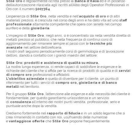
Stile Oro
è regolarmente iscritta presso la
Banca d’Italia
ed è in possesso
dell’autorizzazione rilasciata agli iscritti all’Albo degli Operatori Professionali in
Oro con il numero
5007364
L’esperienza di
Stile Oro
, nella vendita e nell’
acquisto di oro
e di altri
materiali preziosi, è cresciuta nel corso degli anni e ha dato vita ad uno
staff
professionale
altamente competente che opera con serietà nel campo
aurifero e della
gioielleria
.
L’impegno di
Stile Oro
, negli anni, si è concentrato sia nella vendita diretta di
metalli preziosi al pubblico, che nella frequenza di continui corsi di
aggiornamento per rimanere sempre al passo con le
tecniche più
avanzate
nel settore dell’oreficeria.
I nostri orafi seguono periodicamente corsi di gemmologia e di lavorazione
dell’oro, stando a contatto con i grandi maestri del settore.
Stile Oro: prodotti e assistenza di qualità su misura.
La nostra lunga esperienza, ci rende capaci di soddisfare le esigenze e le
richieste del cliente che si affida per la ricerca di prodotti di qualità e di
servizi
di compro oro
professionali e affidabili.
L'obiettivo aziendale
è quello di diventare per il cliente, un punto di
riferimento per tutti i servizi di
compro oro, gioielleria e di banco
metalli
nel territorio.
Per il gruppo
Stile Oro
, l’attenzione alle esigenze e alle necessità del cliente è
fondamentale, per questo garantiamo un’assistenza e un servizio
di
consulenza
all’interno dei nostri punti vendita, professionale, serio e
puntuale anche dopo la vendita.
Crediamo fortemente nel
rapporto di fiducia
e in un solido legame che si
crea rimanendo in contatto con noi, usufruendo delle numerose
e
vantaggiose offerte
che
Stile Oro
propone frequentemente.