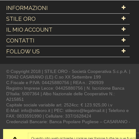
INFORMAZIONI
STILE ORO
IL MIO ACCOUNT
CONTATTI
FOLLOW US
© Copyright 2018 | STILE ORO - Società Cooperativa S.c.p.A. |
73042 CASARANO (LE) C.so XX Settembre 199
C.Fiscale e P.IVA: 04425880756 | REA n.: 290939
Registro Imprese Lecce: 04425880756 | N. Iscrizione Banca
D'Italia: 5007364 | Albo Nazionale delle Cooperative N.:
A215851
Capitale sociale variabile art. 2524cc: € 123.925,00 i.v
E-Mail: info@stileoro.it | PEC: stileoro@legalmail.it | Telefono e
FAX: 0833591990 | Cellulare: 337/1628424
Credenziali Bancarie: Banca Popolare Pugliese – CASARANO -
Questo sito web richiede i cookie per fornire tutte le sue funzion