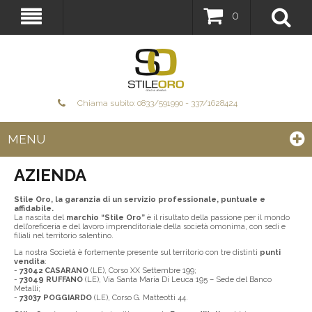
0
Chiama subito: 0833/591990 - 337/1628424
MENU
AZIENDA
Stile Oro, la garanzia di un servizio professionale, puntuale e
affidabile.
La nascita del
marchio “Stile Oro”
è il risultato della passione per il mondo
dell’oreficeria e del lavoro imprenditoriale della società omonima, con sedi e
filiali nel territorio salentino.
La nostra Società è fortemente presente sul territorio con tre distinti
punti
vendita
:
-
73042 CASARANO
(LE), Corso XX Settembre 199;
-
73049 RUFFANO
(LE), Via Santa Maria Di Leuca 195 – Sede del Banco
Metalli;
-
73037 POGGIARDO
(LE), Corso G. Matteotti 44.