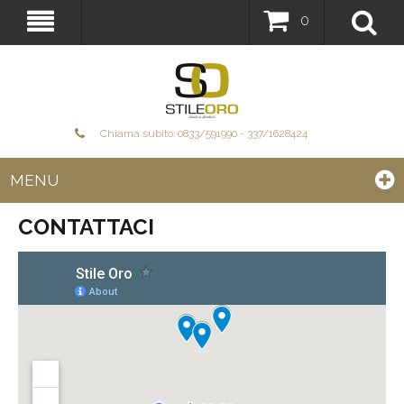
0
Chiama subito: 0833/591990 - 337/1628424
MENU
CONTATTACI