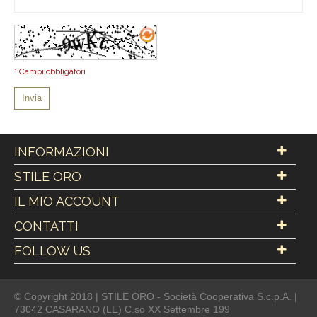
* Campi obbligatori
Invia
INFORMAZIONI
STILE ORO
IL MIO ACCOUNT
CONTATTI
FOLLOW US
© Copyright 2018 | STILE ORO - Società Cooperativa S.c.p.A. |
73042 CASARANO (LE) C.so XX Settembre 199