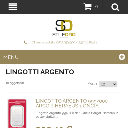
0
Chiama subito: 0833/591990 - 337/1628424
MENU
LINGOTTI ARGENTO
10 oggetto(i)
Mostra
LINGOTTO ARGENTO 999/000
ARGOR-HERAEUS 1 ONCIA
Lingotto Argento 999/000 da 1 Oncia Hargor-Heraeus in
blister sigillat...