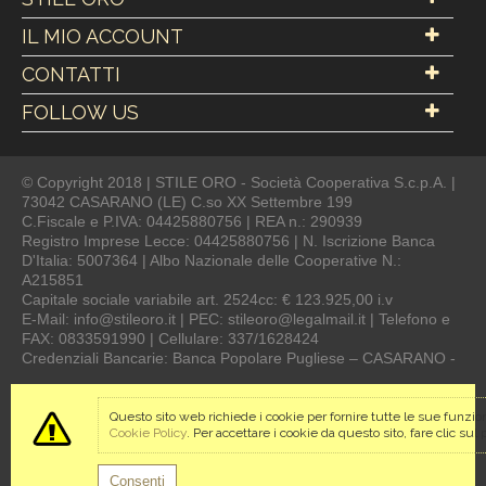
IL MIO ACCOUNT
CONTATTI
FOLLOW US
© Copyright 2018 | STILE ORO - Società Cooperativa S.c.p.A. |
73042 CASARANO (LE) C.so XX Settembre 199
C.Fiscale e P.IVA: 04425880756 | REA n.: 290939
Registro Imprese Lecce: 04425880756 | N. Iscrizione Banca
D'Italia: 5007364 | Albo Nazionale delle Cooperative N.:
A215851
Capitale sociale variabile art. 2524cc: € 123.925,00 i.v
E-Mail: info@stileoro.it | PEC: stileoro@legalmail.it | Telefono e
FAX: 0833591990 | Cellulare: 337/1628424
Credenziali Bancarie: Banca Popolare Pugliese – CASARANO -
Questo sito web richiede i cookie per fornire tutte le sue funzion
Cookie Policy
. Per accettare i cookie da questo sito, fare clic sul
Consenti