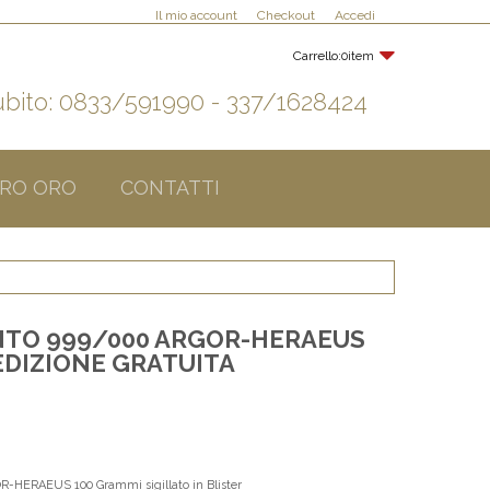
Il mio account
Checkout
Accedi
Carrello:
0item
bito: 0833/591990 - 337/1628424
RO ORO
CONTATTI
ENTO 999/000 ARGOR-HERAEUS
EDIZIONE GRATUITA
-HERAEUS 100 Grammi sigillato in Blister