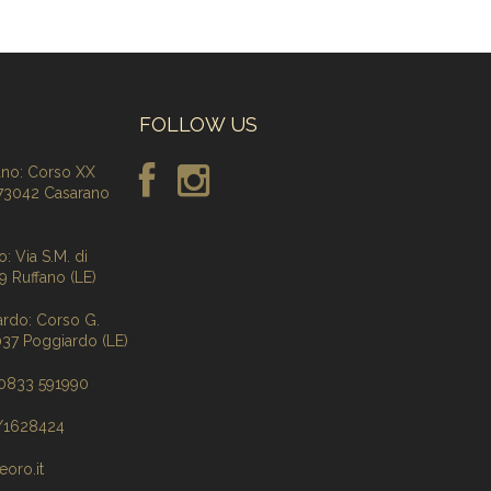
FOLLOW US
ano: Corso XX
 73042 Casarano
: Via S.M. di
9 Ruffano (LE)
ardo: Corso G.
3037 Poggiardo (LE)
 0833 591990
7/1628424
eoro.it