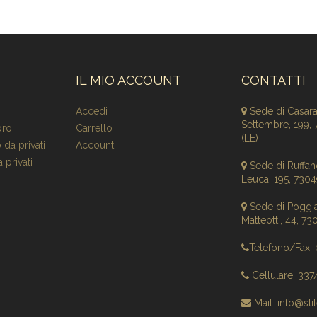
IL MIO ACCOUNT
CONTATTI
Accedi
Sede di Casar
Settembre, 199,
oro
Carrello
(LE)
 da privati
Account
 privati
Sede di Ruffano
Leuca, 195, 7304
Sede di Poggi
Matteotti, 44, 7
Telefono/Fax:
Cellulare: 33
Mail: info@stil