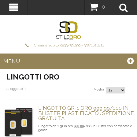
0
Chiama subito: 0833/591990 - 337/1628424
MENU
LINGOTTI ORO
12 oggetto(i)
Mostra
LINGOTTO GR. 1 ORO 999,99/000 IN
BLISTER PLASTIFICATO . SPEDIZIONE
GRATUITA
Lingotto da 1 gr.in oro 999,99/000 in Blister con certificato di
garan...