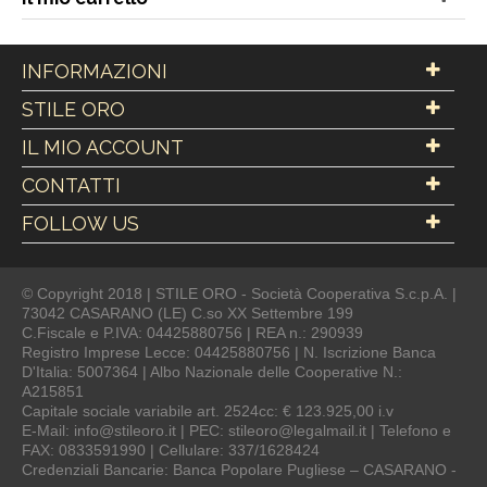
INFORMAZIONI
STILE ORO
IL MIO ACCOUNT
CONTATTI
FOLLOW US
© Copyright 2018 | STILE ORO - Società Cooperativa S.c.p.A. |
73042 CASARANO (LE) C.so XX Settembre 199
C.Fiscale e P.IVA: 04425880756 | REA n.: 290939
Registro Imprese Lecce: 04425880756 | N. Iscrizione Banca
D'Italia: 5007364 | Albo Nazionale delle Cooperative N.:
A215851
Capitale sociale variabile art. 2524cc: € 123.925,00 i.v
E-Mail: info@stileoro.it | PEC: stileoro@legalmail.it | Telefono e
FAX: 0833591990 | Cellulare: 337/1628424
Credenziali Bancarie: Banca Popolare Pugliese – CASARANO -