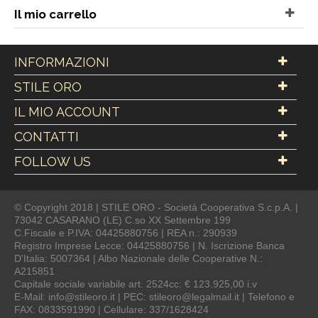
Il mio carrello
INFORMAZIONI
STILE ORO
IL MIO ACCOUNT
CONTATTI
FOLLOW US
© Copyright 2018 | STILE ORO - Società Cooperativa S.c.p.A. |
73042 CASARANO (LE) C.so XX Settembre 199
C.Fiscale e P.IVA: 04425880756 | REA n.: 290939
Registro Imprese Lecce: 04425880756 | N. Iscrizione Banca
D'Italia: 5007364 | Albo Nazionale delle Cooperative N.:
A215851
Capitale sociale variabile art. 2524cc: € 123.925,00 i.v
E-Mail: info@stileoro.it | PEC: stileoro@legalmail.it | Telefono e
FAX: 0833591990 | Cellulare: 337/1628424