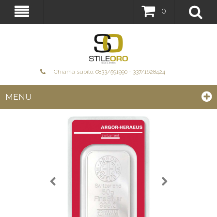
0
Chiama subito: 0833/591990 - 337/1628424
MENU