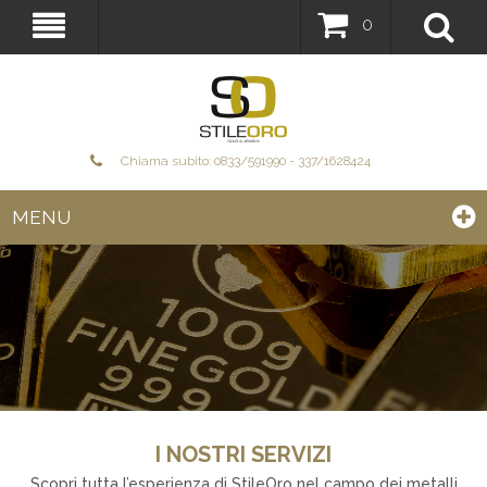
0
Chiama subito: 0833/591990 - 337/1628424
MENU
I NOSTRI SERVIZI
Scopri tutta l’esperienza di StileOro nel campo dei metalli