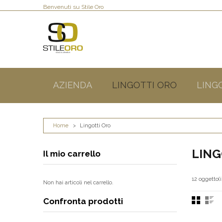
Benvenuti su Stile Oro
AZIENDA
LINGOTTI ORO
LING
Home
>
Lingotti Oro
LING
Il mio carrello
12 oggetto(i
Non hai articoli nel carrello.
Confronta prodotti