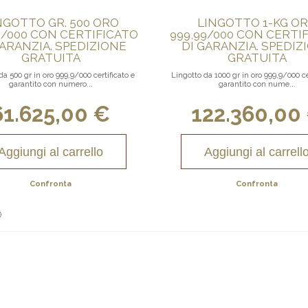
NGOTTO GR. 500 ORO
LINGOTTO 1-KG O
9/000 CON CERTIFICATO
999,99/000 CON CERTI
GARANZIA. SPEDIZIONE
DI GARANZIA. SPEDIZ
GRATUITA
GRATUITA
da 500 gr in oro 999,9/000 certificato e
Lingotto da 1000 gr in oro 999,9/000 ce
garantito con numero...
garantito con nume...
61.625,00 €
122.360,00
Aggiungi al carrello
Aggiungi al carrell
Confronta
Confronta
)