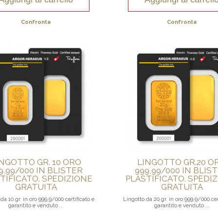
Confronta
Confronta
INGOTTO GR. 10 ORO
LINGOTTO GR.20 O
9,99/000 IN BLISTER
999,99/000 IN BLIS
TIFICATO. SPEDIZIONE
PLASTIFICATO. SPEDI
GRATUITA
GRATUITA
da 10 gr. in oro 999,9/000 certificato e
Lingotto da 20 gr. in oro 999,9/000 cer
garantito e venduto ...
garantito e venduto ...