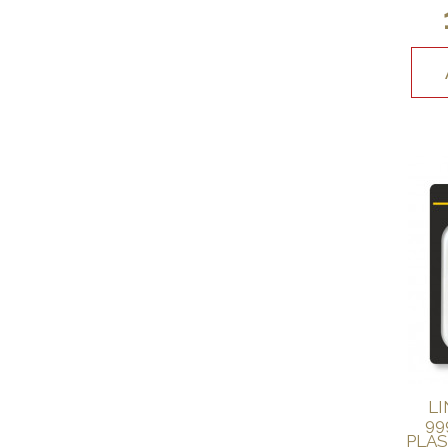
LI
99
PLAS