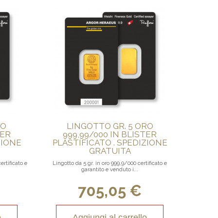
RO
LINGOTTO GR. 5 ORO
TER
999,99/000 IN BLISTER
ZIONE
PLASTIFICATO . SPEDIZIONE
GRATUITA
ertificato e
Lingotto da 5 gr. in oro 999,9/000 certificato e
garantito e venduto i...
705,05 €
o
Aggiungi al carrello