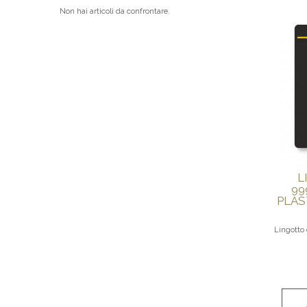
Non hai articoli da confrontare.
L
99
PLAS
Lingotto 