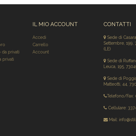
IL MIO ACCOUNT
CONTATTI
Accedi
Sede di Casar
Settembre, 199,
oro
Carrello
(LE)
 da privati
Account
 privati
Sede di Ruffano
Leuca, 195, 7304
Sede di Poggi
Matteotti, 44, 7
Telefono/Fax:
Cellulare: 33
Mail: info@stil