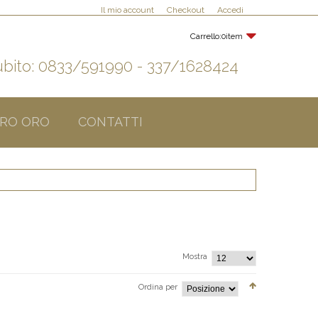
Il mio account
Checkout
Accedi
Carrello:
0item
bito: 0833/591990 - 337/1628424
RO ORO
CONTATTI
Mostra
Ordina per