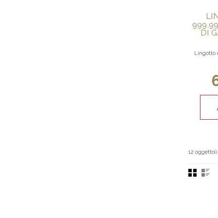
LI
999,9
DI 
Lingotto 
12 oggetto(i