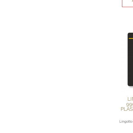
L
99
PLAS
Lingotto 