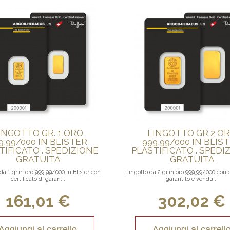
INGOTTO GR. 1 ORO
LINGOTTO GR 2 O
9,99/000 IN BLISTER
999,99/000 IN BLIS
TIFICATO . SPEDIZIONE
PLASTIFICATO . SPEDI
GRATUITA
GRATUITA
da 1 gr.in oro 999,99/000 in Blister con
Lingotto da 2 gr.in oro 999,99/000 con c
certificato di garan...
garantito e vendu...
161,01 €
302,02 €
Aggiungi al carrello
Aggiungi al carrell