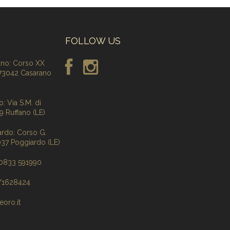
FOLLOW US
ano: Corso XX
 73042 Casarano
: Via S.M. di
9 Ruffano (LE)
ardo: Corso G.
3037 Poggiardo (LE)
 0833 591990
7/1628424
eoro.it