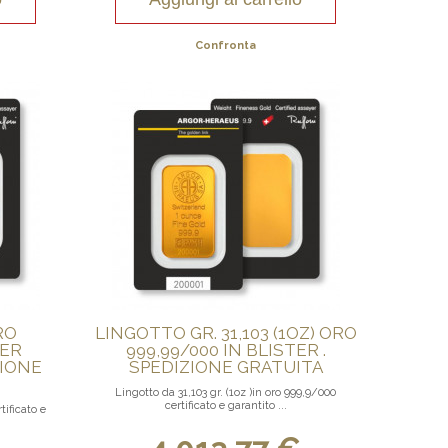
Confronta
RO
LINGOTTO GR. 31,103 (1OZ) ORO
TER
999,99/000 IN BLISTER .
ZIONE
SPEDIZIONE GRATUITA
Lingotto da 31,103 gr. (1oz )in oro 999,9/000
certificato e garantito ...
tificato e