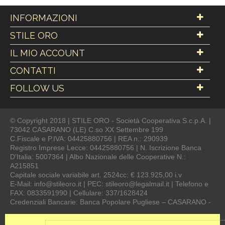
INFORMAZIONI
STILE ORO
IL MIO ACCOUNT
CONTATTI
FOLLOW US
© Copyright 2018 | STILE ORO - Società Cooperativa S.c.p.A. |
73042 CASARANO (LE) C.so XX Settembre 199
C.Fiscale e P.IVA: 04425880756 | REA n.: 290939
Registro Imprese Lecce: 04425880756 | N. Iscrizione Banca
D'Italia: 5007364 | Albo Nazionale delle Cooperative N.:
A215851
Capitale sociale variabile art. 2524cc: € 123.925,00 i.v
E-Mail: info@stileoro.it | PEC: stileoro@legalmail.it | Telefono e
FAX: 0833591990 | Cellulare: 337/1628424
Credenziali Bancarie: Banca Popolare Pugliese – CASARANO -