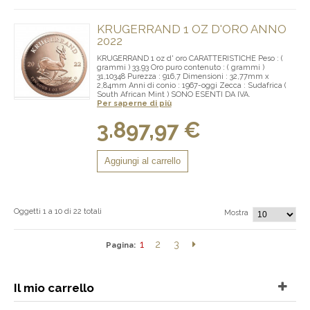
KRUGERRAND 1 OZ D'ORO ANNO
2022
KRUGERRAND 1 oz d' oro CARATTERISTICHE Peso : (
grammi ) 33,93 Oro puro contenuto : ( grammi )
31,10348 Purezza : 916,7 Dimensioni : 32,77mm x
2,84mm Anni di conio : 1967-oggi Zecca : Sudafrica (
South African Mint ) SONO ESENTI DA IVA.
Per saperne di più
3.897,97 €
Aggiungi al carrello
Oggetti 1 a 10 di 22 totali
Mostra
1
2
3
Pagina:
Il mio carrello