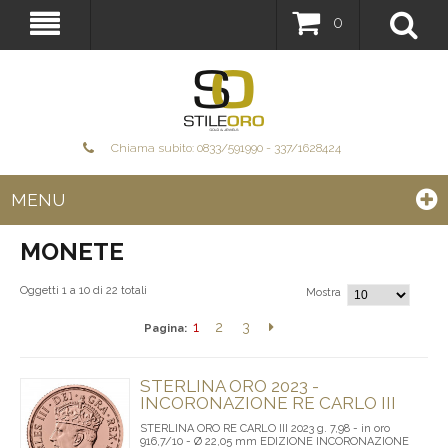
0
Chiama subito: 0833/591990 - 337/1628424
MENU
MONETE
Oggetti 1 a 10 di 22 totali
Mostra
1
2
3
Pagina:
STERLINA ORO 2023 -
INCORONAZIONE RE CARLO III
STERLINA ORO RE CARLO III 2023 g. 7,98 - in oro
916,7/10 - Ø 22,05 mm EDIZIONE INCORONAZIONE