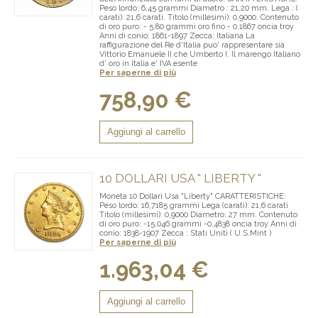
Peso lordo: 6,45 grammi Diametro : 21,20 mm. Lega : (
carati): 21,6 carati. Titolo (millesimi): 0,9000. Contenuto
di oro puro: - 5,80 grammi oro fino - 0,1867 oncia troy
Anni di conio: 1861-1897 Zecca: Italiana La
raffigurazione del Re d'Italia puo' rappresentare sia
Vittorio Emanuele II che Umberto I. Il marengo Italiano
d' oro in Italia e' IVA esente
Per saperne di più
758,90 €
Aggiungi al carrello
10 DOLLARI USA " LIBERTY "
Moneta 10 Dollari Usa "Liberty" CARATTERISTICHE:
Peso lordo: 16,7185 grammi Lega (carati): 21,6 carati
Titolo (millesimi): 0,9000 Diametro: 27 mm. Contenuto
di oro puro: -15,046 grammi -0,4838 oncia troy Anni di
conio: 1838-1907 Zecca : Stati Uniti ( U.S.Mint )
Per saperne di più
1.963,04 €
Aggiungi al carrello