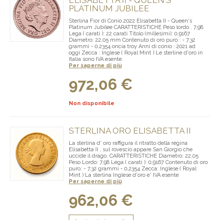
ELISABETTA II - QUEEN'S
PLATINUM JUBILEE
Sterlina Fior di Conio 2022 Elisabetta II - Queen's
Platinum Jubilee CARATTERISTICHE Peso lordo . 7,98
Lega ( carati ): 22 carati Titolo (millesimi): 0,9167
Diametro: 22,05 mm Contenuto di oro puro : - 7,32
grammi - 0,2354 oncia troy Anni di conio : 2021 ad
oggi Zecca : Inglese ( Royal Mint ) Le sterline d'oro in
Italia sono IVA esente
Per saperne di più
972,06 €
Non disponibile
STERLINA ORO ELISABETTA II
La sterlina d' oro raffigura il ritratto della regina
Elisabetta II , sul rovescio appare San Giorgio che
uccide il drago. CARATTERISTICHE Diametro: 22,05
Peso Lordo: 7,98 Lega ( carati ): 0,9167 Contenuto di oro
puro: - 7,32 grammi - 0,2354 Zecca: Inglese ( Royal
Mint ) La sterlina Inglese d'oro e' IVA esente
Per saperne di più
962,06 €