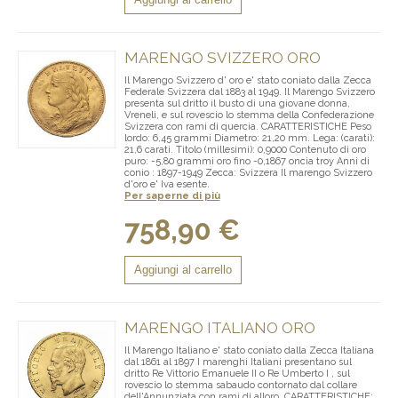
MARENGO SVIZZERO ORO
Il Marengo Svizzero d' oro e' stato coniato dalla Zecca
Federale Svizzera dal 1883 al 1949. Il Marengo Svizzero
presenta sul dritto il busto di una giovane donna,
Vreneli, e sul rovescio lo stemma della Confederazione
Svizzera con rami di quercia. CARATTERISTICHE Peso
lordo: 6,45 grammi Diametro: 21,20 mm. Lega: (carati):
21,6 carati. Titolo (millesimi): 0,9000 Contenuto di oro
puro: -5,80 grammi oro fino -0,1867 oncia troy Anni di
conio : 1897-1949 Zecca: Svizzera Il marengo Svizzero
d'oro e' Iva esente.
Per saperne di più
758,90 €
Aggiungi al carrello
MARENGO ITALIANO ORO
Il Marengo Italiano e' stato coniato dalla Zecca Italiana
dal 1861 al 1897 I marenghi Italiani presentano sul
dritto Re Vittorio Emanuele II o Re Umberto I , sul
rovescio lo stemma sabaudo contornato dal collare
dell'Annunziata con rami di alloro. CARATTERISTICHE: